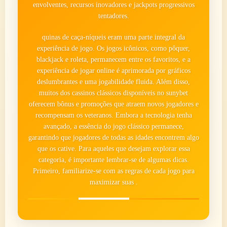
envolventes, recursos inovadores e jackpots progressivos
tentadores.
quinas de caça-níqueis eram uma parte integral da
experiência de jogo. Os jogos icônicos, como pôquer,
blackjack e roleta, permanecem entre os favoritos, e a
experiência de jogar online é aprimorada por gráficos
deslumbrantes e uma jogabilidade fluida. Além disso,
muitos dos cassinos clássicos disponíveis no sunybet
oferecem bônus e promoções que atraem novos jogadores e
recompensam os veteranos. Embora a tecnologia tenha
avançado, a essência do jogo clássico permanece,
garantindo que jogadores de todas as idades encontrem algo
que os cative. Para aqueles que desejam explorar essa
categoria, é importante lembrar-se de algumas dicas.
Primeiro, familiarize-se com as regras de cada jogo para
maximizar suas .