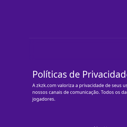
Políticas de Privacida
A zkzk.com valoriza a privacidade de seus 
nossos canais de comunicação. Todos os dad
jogadores.