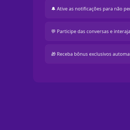
🔔 Ative as notificações para não p
💬 Participe das conversas e interaj
🎁 Receba bônus exclusivos autom