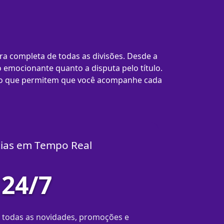
ra completa de todas as divisões. Desde a
ão emocionante quanto a disputa pelo título.
vivo que permitem que você acompanhe cada
cias em Tempo Real
24/7
e todas as novidades, promoções e