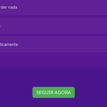
erder nada
a
aticamente
SEGUIR AGORA