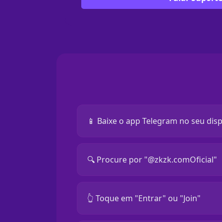
📱 Baixe o app Telegram no seu disp
🔍 Procure por "@zkzk.comOficial"
👆 Toque em "Entrar" ou "Join"