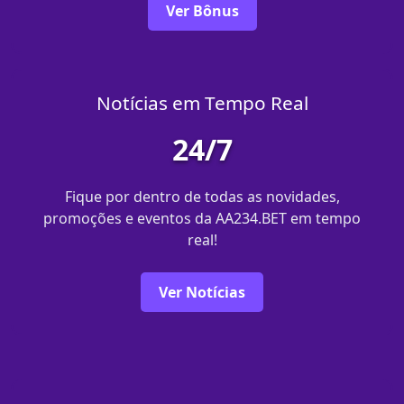
Ver Bônus
Notícias em Tempo Real
24/7
Fique por dentro de todas as novidades,
promoções e eventos da AA234.BET em tempo
real!
Ver Notícias