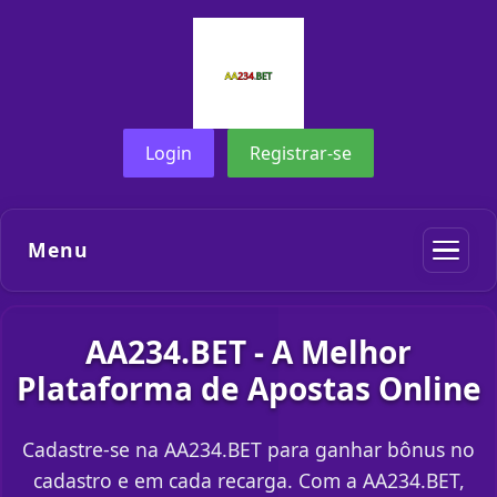
Login
Registrar-se
Menu
AA234.BET - A Melhor
Plataforma de Apostas Online
Cadastre-se na AA234.BET para ganhar bônus no
cadastro e em cada recarga. Com a AA234.BET,