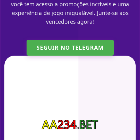
você tem acesso a promoções incríveis e uma
experiência de jogo inigualável. Junte-se aos
vencedores agora!
SEGUIR NO TELEGRAM