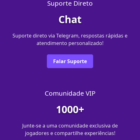
Suporte Direto
Chat
Suporte direto via Telegram, respostas rápidas e
atendimento personalizado!
Falar Suporte
Comunidade VIP
1000+
Junte-se a uma comunidade exclusiva de
jogadores e compartilhe experiências!