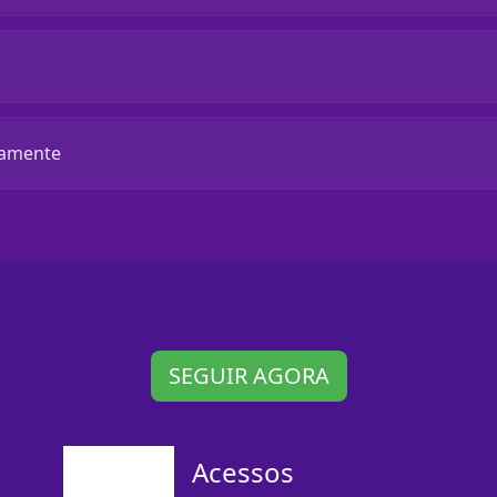
camente
SEGUIR AGORA
Acessos