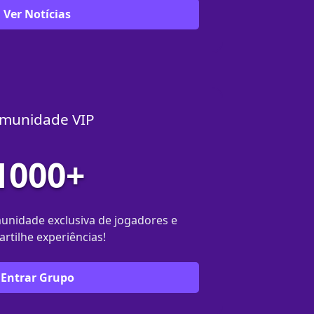
Ver Notícias
munidade VIP
1000+
unidade exclusiva de jogadores e
rtilhe experiências!
Entrar Grupo