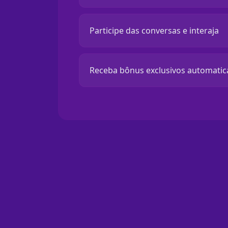
Participe das conversas e interaja
Receba bônus exclusivos automati