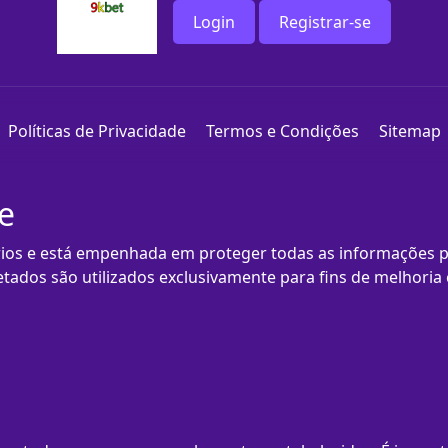
Login
Registrar-se
Políticas de Privacidade
Termos e Condições
Sitemap
de
ários e está empenhada em proteger todas as informações 
tados são utilizados exclusivamente para fins de melhoria