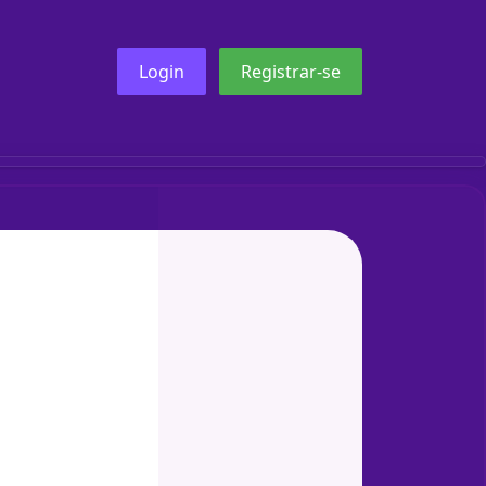
Login
Registrar-se