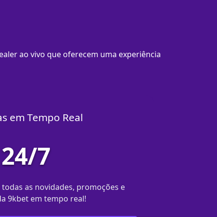
dealer ao vivo que oferecem uma experiência
as em Tempo Real
24/7
e todas as novidades, promoções e
da 9kbet em tempo real!