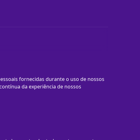
pessoais fornecidas durante o uso de nossos
 contínua da experiência de nossos