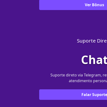
Ver Bônus
Suporte Dire
Cha
Suporte direto via Telegram, r
atendimento persona
Falar Suport