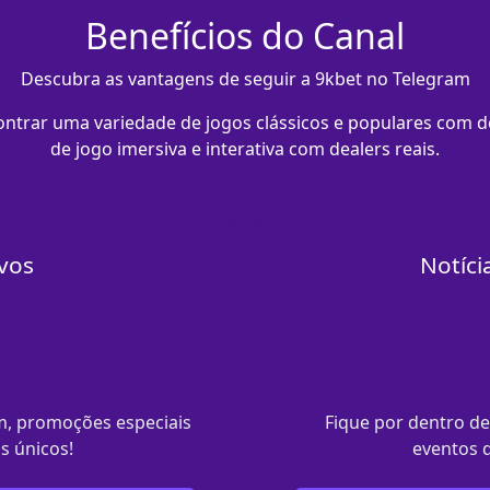
Benefícios do Canal
Descubra as vantagens de seguir a 9kbet no Telegram
ontrar uma variedade de jogos clássicos e populares com 
de jogo imersiva e interativa com dealers reais.
vos
Notíci
m, promoções especiais
Fique por dentro d
s únicos!
eventos 