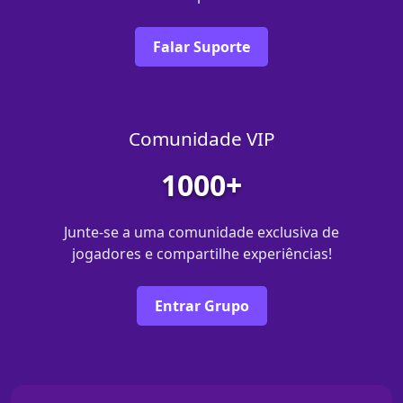
Falar Suporte
Comunidade VIP
1000+
Junte-se a uma comunidade exclusiva de
jogadores e compartilhe experiências!
Entrar Grupo