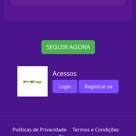
SEGUIR AGORA
Acessos
Login
Registrar-se
Políticas de Privacidade
Termos e Condições