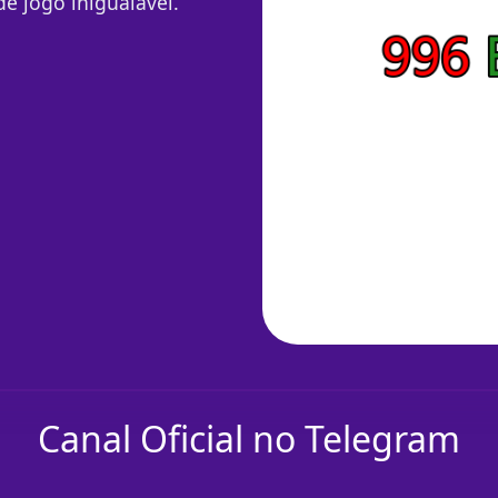
e jogo inigualável.
Canal Oficial no Telegram