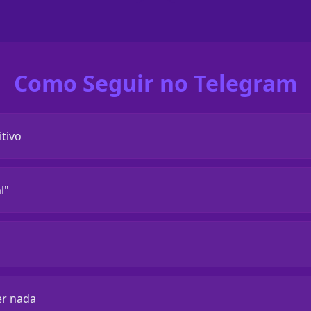
Como Seguir no Telegram
tivo
l"
er nada