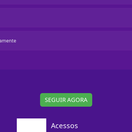
camente
SEGUIR AGORA
Acessos