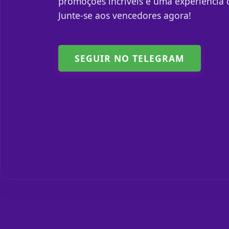
promoções incríveis e uma experiência d
Junte-se aos vencedores agora!
SEGUIR NO TELEGRAM