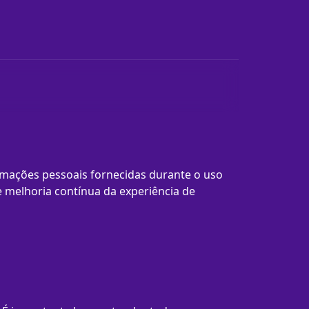
rmações pessoais fornecidas durante o uso
e melhoria contínua da experiência de