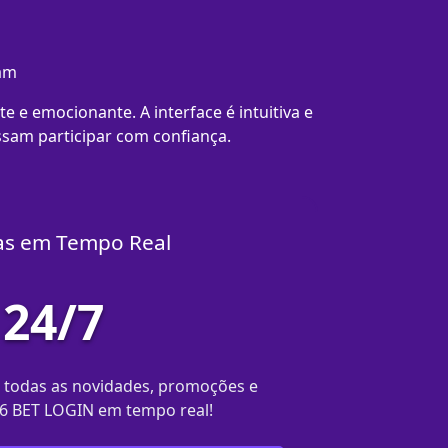
ram
 e emocionante. A interface é intuitiva e
ssam participar com confiança.
as em Tempo Real
24/7
e todas as novidades, promoções e
6 BET LOGIN em tempo real!