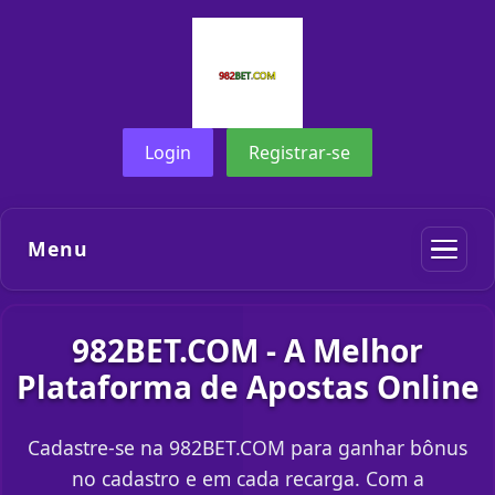
Login
Registrar-se
Menu
982BET.COM - A Melhor
Plataforma de Apostas Online
Cadastre-se na 982BET.COM para ganhar bônus
no cadastro e em cada recarga. Com a