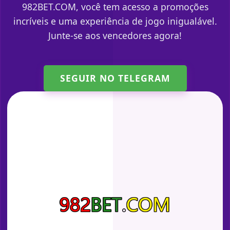
982BET.COM, você tem acesso a promoções
incríveis e uma experiência de jogo inigualável.
Junte-se aos vencedores agora!
SEGUIR NO TELEGRAM