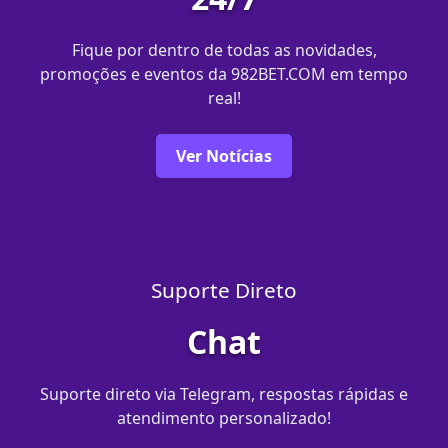
Fique por dentro de todas as novidades,
promoções e eventos da 982BET.COM em tempo
real!
Ver Notícias
Suporte Direto
Chat
Suporte direto via Telegram, respostas rápidas e
atendimento personalizado!