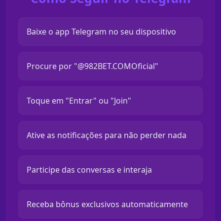
Baixe o app Telegram no seu dispositivo
Procure por "@982BET.COMOficial"
Toque em "Entrar" ou "Join"
Ative as notificações para não perder nada
Participe das conversas e interaja
Receba bônus exclusivos automaticamente