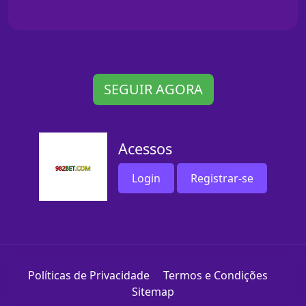
SEGUIR AGORA
Acessos
Login
Registrar-se
Políticas de Privacidade
Termos e Condições
Sitemap