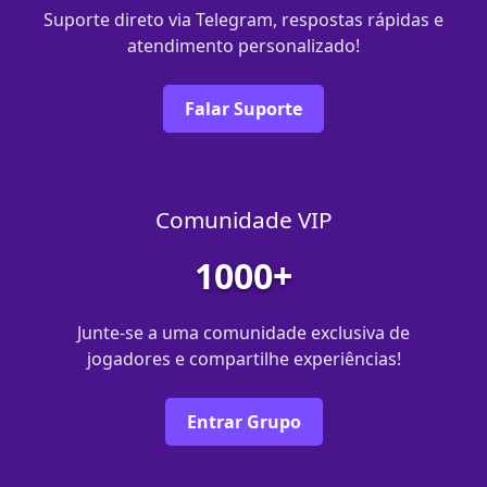
Suporte direto via Telegram, respostas rápidas e
atendimento personalizado!
Falar Suporte
Comunidade VIP
1000+
Junte-se a uma comunidade exclusiva de
jogadores e compartilhe experiências!
Entrar Grupo