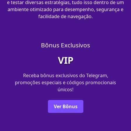
e testar diversas estratégias, tudo isso dentro de um
ambiente otimizado para desempenho, segurança e
facilidade de navegação.
Bônus Exclusivos
VIP
Receba bônus exclusivos do Telegram,
promoções especiais e códigos promocionais
únicos!
Ver Bônus