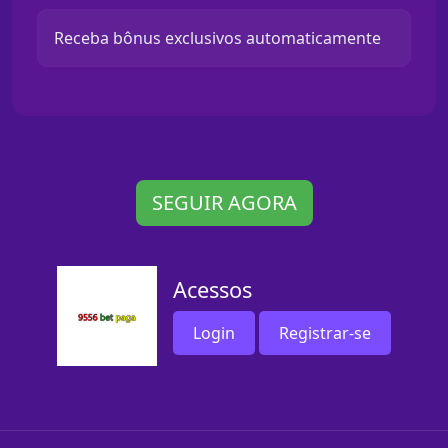
Receba bônus exclusivos automaticamente
SEGUIR AGORA
Acessos
Login
Registrar-se