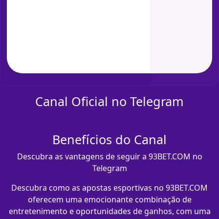
Canal Oficial no Telegram
Benefícios do Canal
Descubra as vantagens de seguir a 93BET.COM no
Telegram
Descubra como as apostas esportivas no 93BET.COM
oferecem uma emocionante combinação de
entretenimento e oportunidades de ganhos, com uma