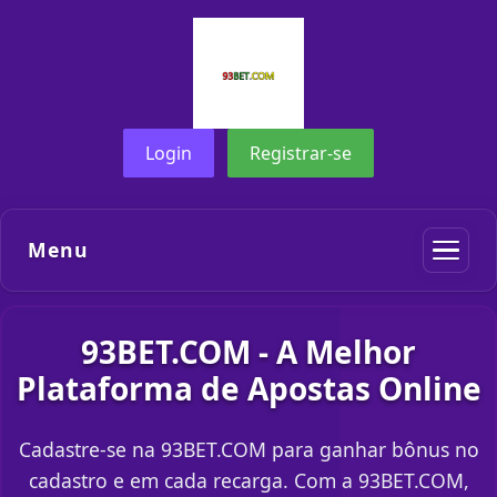
Login
Registrar-se
Menu
93BET.COM - A Melhor
Plataforma de Apostas Online
Cadastre-se na 93BET.COM para ganhar bônus no
cadastro e em cada recarga. Com a 93BET.COM,