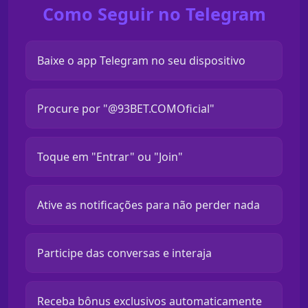
Como Seguir no Telegram
Baixe o app Telegram no seu dispositivo
Procure por "@93BET.COMOficial"
Toque em "Entrar" ou "Join"
Ative as notificações para não perder nada
Participe das conversas e interaja
Receba bônus exclusivos automaticamente