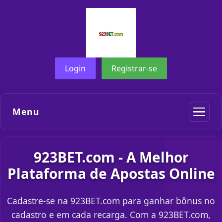
Login
Registrar-se
Menu
923BET.com - A Melhor
Plataforma de Apostas Online
Cadastre-se na 923BET.com para ganhar bônus no
cadastro e em cada recarga. Com a 923BET.com,