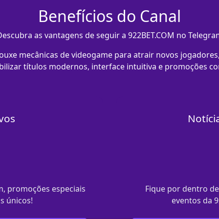
Benefícios do Canal
Descubra as vantagens de seguir a 922BET.COM no Telegra
 trouxe mecânicas de videogame para atrair novos jogadore
bilizar títulos modernos, interface intuitiva e promoções co
vos
Notíci
m, promoções especiais
Fique por dentro d
s únicos!
eventos da 