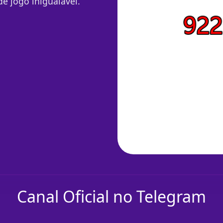
e jogo inigualável.
Canal Oficial no Telegram