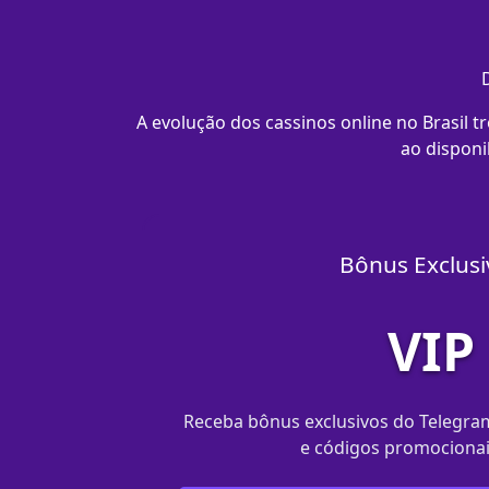
A evolução dos cassinos online no Brasil
ao disponi
Bônus Exclusi
VIP
Receba bônus exclusivos do Telegra
e códigos promocionai