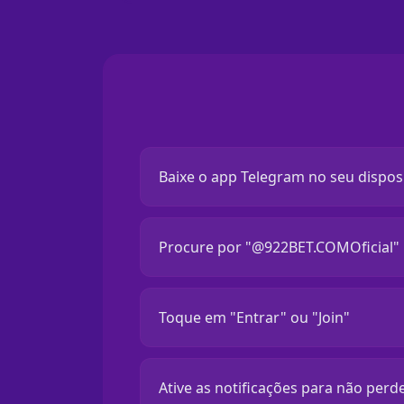
Baixe o app Telegram no seu disposi
Procure por "@922BET.COMOficial"
Toque em "Entrar" ou "Join"
Ative as notificações para não perd