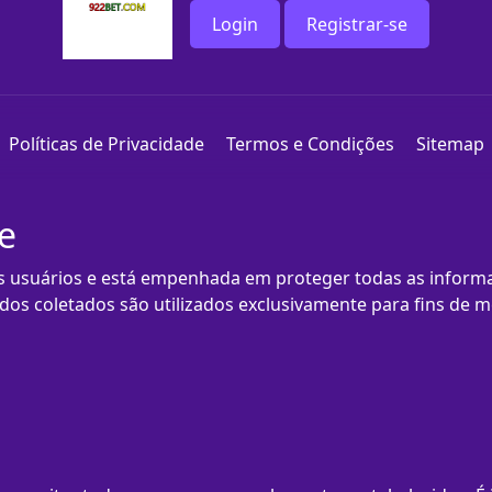
Login
Registrar-se
Políticas de Privacidade
Termos e Condições
Sitemap
de
us usuários e está empenhada em proteger todas as inform
os coletados são utilizados exclusivamente para fins de m