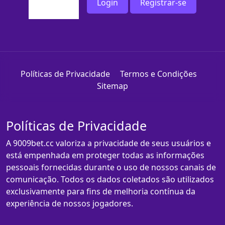
Login
Registrar-se
Políticas de Privacidade
Termos e Condições
Sitemap
Políticas de Privacidade
A 9009bet.cc valoriza a privacidade de seus usuários e
está empenhada em proteger todas as informações
pessoais fornecidas durante o uso de nossos canais de
comunicação. Todos os dados coletados são utilizados
exclusivamente para fins de melhoria contínua da
experiência de nossos jogadores.