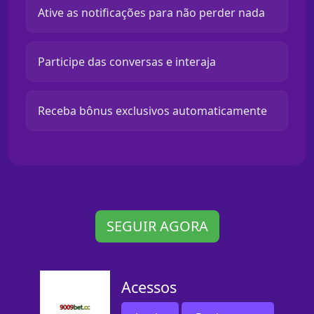
Ative as notificações para não perder nada
Participe das conversas e interaja
Receba bônus exclusivos automaticamente
SEGUIR AGORA
Acessos