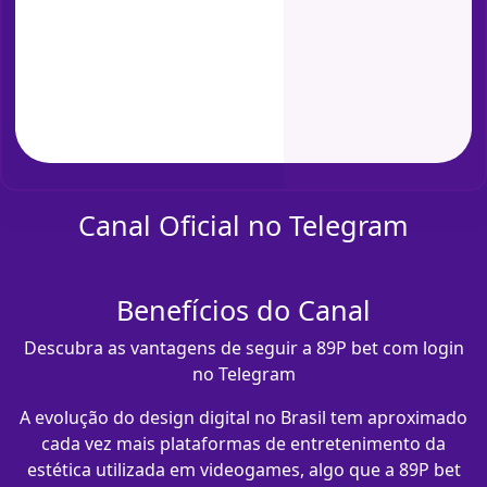
Canal Oficial no Telegram
Benefícios do Canal
Descubra as vantagens de seguir a 89P bet com login
no Telegram
A evolução do design digital no Brasil tem aproximado
cada vez mais plataformas de entretenimento da
estética utilizada em videogames, algo que a 89P bet