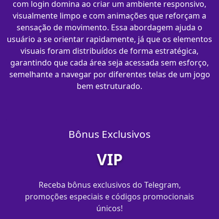
com login domina ao criar um ambiente responsivo,
visualmente limpo e com animações que reforçam a
sensação de movimento. Essa abordagem ajuda o
usuário a se orientar rapidamente, já que os elementos
visuais foram distribuídos de forma estratégica,
garantindo que cada área seja acessada sem esforço,
semelhante a navegar por diferentes telas de um jogo
bem estruturado.
Bônus Exclusivos
VIP
Receba bônus exclusivos do Telegram,
promoções especiais e códigos promocionais
únicos!