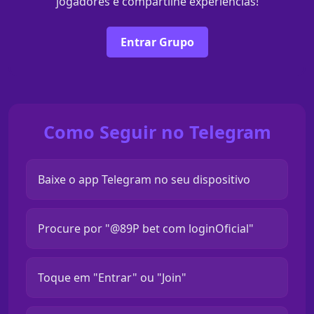
jogadores e compartilhe experiências!
Entrar Grupo
Como Seguir no Telegram
Baixe o app Telegram no seu dispositivo
Procure por "@89P bet com loginOficial"
Toque em "Entrar" ou "Join"