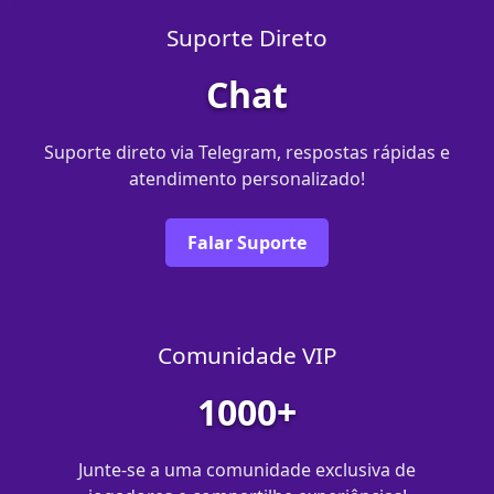
Suporte Direto
Chat
Suporte direto via Telegram, respostas rápidas e
atendimento personalizado!
Falar Suporte
Comunidade VIP
1000+
Junte-se a uma comunidade exclusiva de