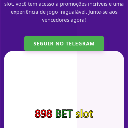
slot, você tem acesso a promoções incríveis e uma
experiência de jogo inigualável. Junte-se aos
vencedores agora!
SEGUIR NO TELEGRAM