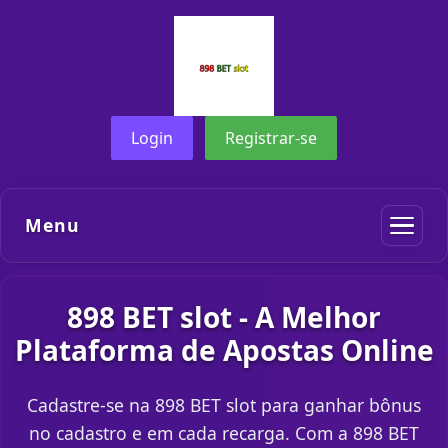
Login
Registrar-se
Menu
898 BET slot - A Melhor
Plataforma de Apostas Online
Cadastre-se na 898 BET slot para ganhar bônus
no cadastro e em cada recarga. Com a 898 BET