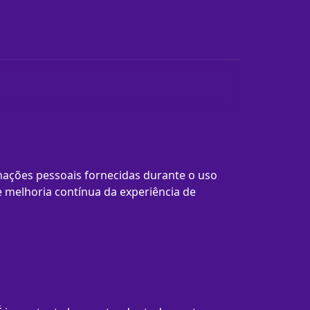
mações pessoais fornecidas durante o uso
e melhoria contínua da experiência de