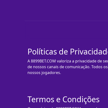
Políticas de Privacida
A 8899BET.COM valoriza a privacidade de s
de nossos canais de comunicação. Todos os 
nossos jogadores.
Termos e Condições