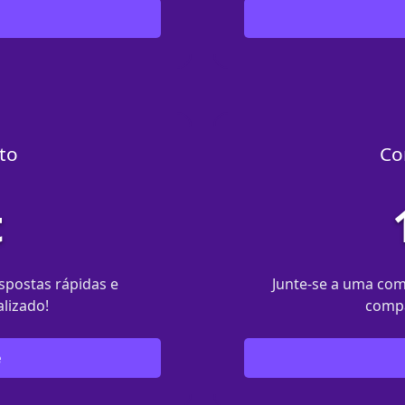
to
Co
t
espostas rápidas e
Junte-se a uma com
lizado!
compa
e