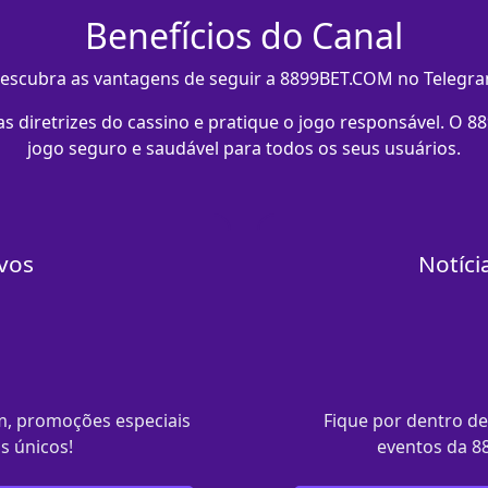
Benefícios do Canal
escubra as vantagens de seguir a 8899BET.COM no Telegr
as diretrizes do cassino e pratique o jogo responsável. 
jogo seguro e saudável para todos os seus usuários.
vos
Notíci
m, promoções especiais
Fique por dentro d
s únicos!
eventos da 8