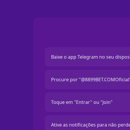
Baixe o app Telegram no seu disposi
Procure por "@8899BET.COMOficial
Toque em "Entrar" ou "Join"
Ative as notificações para não perd