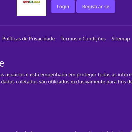
Login
Registrar-se
Políticas de Privacidade
Termos e Condições
Sitemap
de
eus usuários e está empenhada em proteger todas as infor
dados coletados são utilizados exclusivamente para fins d