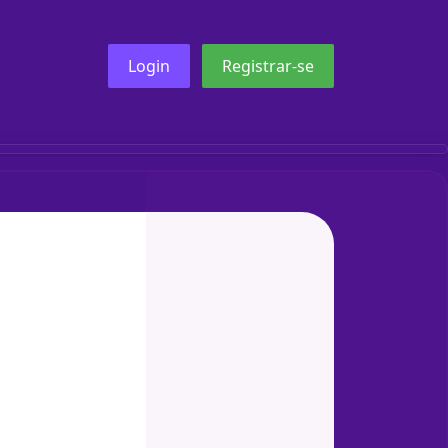
Login
Registrar-se