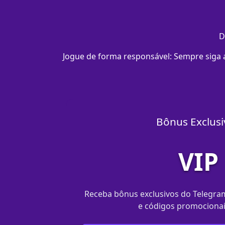
D
Jogue de forma responsável: Sempre siga 
Bônus Exclusi
VIP
Receba bônus exclusivos do Telegra
e códigos promocionai