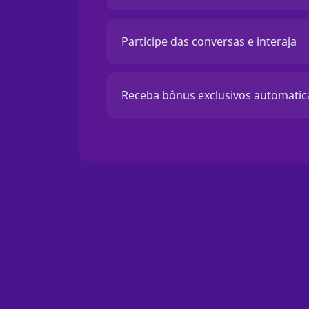
Participe das conversas e interaja
Receba bônus exclusivos automati