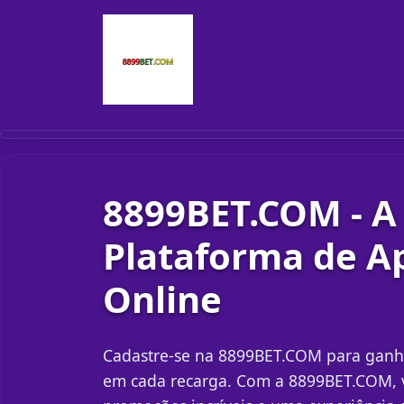
8899BET.COM - A
Plataforma de A
Online
Cadastre-se na 8899BET.COM para ganh
em cada recarga. Com a 8899BET.COM, 