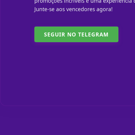
promoções incríveis e uma experiência d
Junte-se aos vencedores agora!
SEGUIR NO TELEGRAM