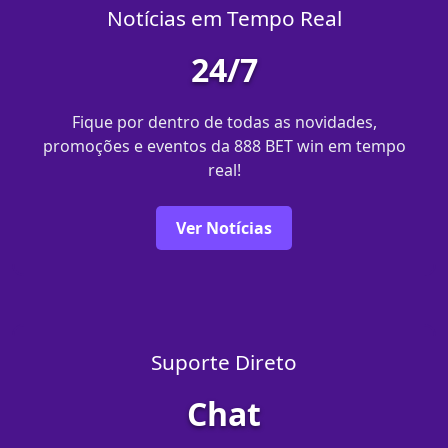
Notícias em Tempo Real
24/7
Fique por dentro de todas as novidades,
promoções e eventos da 888 BET win em tempo
real!
Ver Notícias
Suporte Direto
Chat