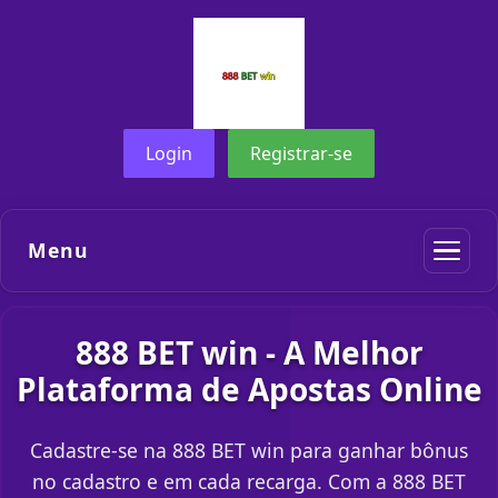
Login
Registrar-se
Menu
888 BET win - A Melhor
Plataforma de Apostas Online
Cadastre-se na 888 BET win para ganhar bônus
no cadastro e em cada recarga. Com a 888 BET