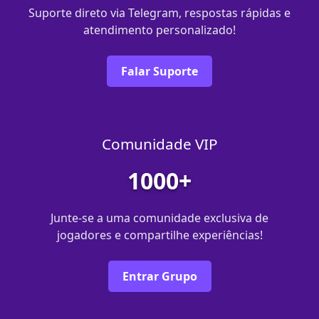
Suporte direto via Telegram, respostas rápidas e
atendimento personalizado!
Falar Suporte
Comunidade VIP
1000+
Junte-se a uma comunidade exclusiva de
jogadores e compartilhe experiências!
Entrar Grupo