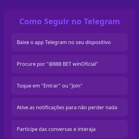
Como Seguir no Telegram
Baixe o app Telegram no seu dispositivo
Procure por "@888 BET winOficial"
Toque em "Entrar" ou "Join"
Ative as notificações para não perder nada
Participe das conversas e interaja