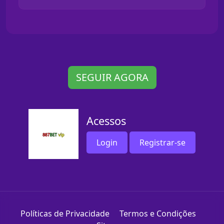
SEGUIR AGORA
Acessos
Login
Registrar-se
Políticas de Privacidade
Termos e Condições