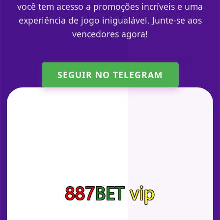
você tem acesso a promoções incríveis e uma
experiência de jogo inigualável. Junte-se aos
vencedores agora!
SEGUIR NO TELEGRAM