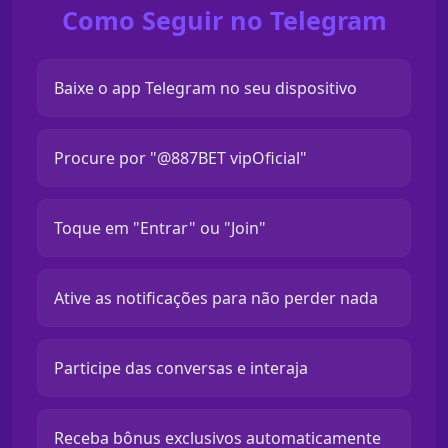
Como Seguir no Telegram
Baixe o app Telegram no seu dispositivo
Procure por "@887BET vipOficial"
Toque em "Entrar" ou "Join"
Ative as notificações para não perder nada
Participe das conversas e interaja
Receba bônus exclusivos automaticamente