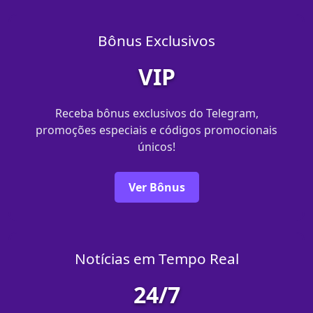
Bônus Exclusivos
VIP
Receba bônus exclusivos do Telegram,
promoções especiais e códigos promocionais
únicos!
Ver Bônus
Notícias em Tempo Real
24/7