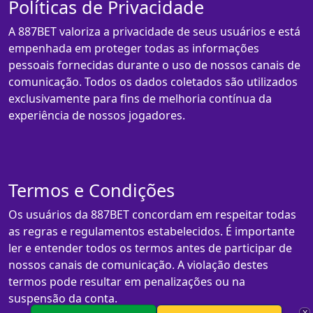
Políticas de Privacidade
A 887BET valoriza a privacidade de seus usuários e está
empenhada em proteger todas as informações
pessoais fornecidas durante o uso de nossos canais de
comunicação. Todos os dados coletados são utilizados
exclusivamente para fins de melhoria contínua da
experiência de nossos jogadores.
Termos e Condições
Os usuários da 887BET concordam em respeitar todas
as regras e regulamentos estabelecidos. É importante
ler e entender todos os termos antes de participar de
nossos canais de comunicação. A violação destes
termos pode resultar em penalizações ou na
suspensão da conta.