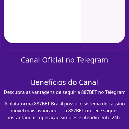
Canal Oficial no Telegram
Benefícios do Canal
Descubra as vantagens de seguir a 887BET no Telegram
A plataforma 887BET Brasil possui o sistema de cassino
móvel mais avançado — a 887BET oferece saques
instantâneos, operação simples e atendimento 24h.