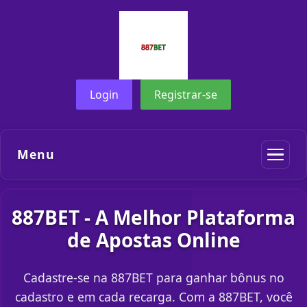
Login
Registrar-se
Menu
887BET - A Melhor Plataforma
de Apostas Online
Cadastre-se na 887BET para ganhar bônus no
cadastro e em cada recarga. Com a 887BET, você