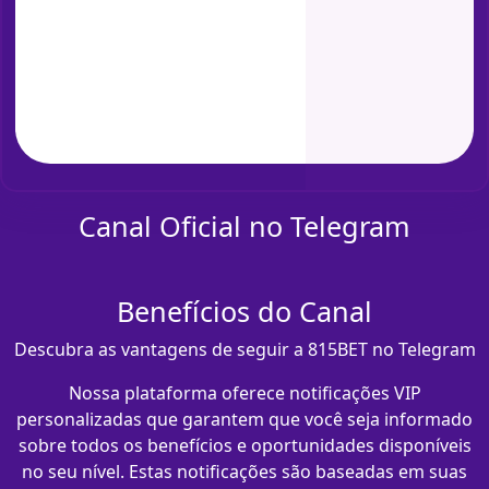
Canal Oficial no Telegram
Benefícios do Canal
Descubra as vantagens de seguir a 815BET no Telegram
Nossa plataforma oferece notificações VIP
personalizadas que garantem que você seja informado
sobre todos os benefícios e oportunidades disponíveis
no seu nível. Estas notificações são baseadas em suas