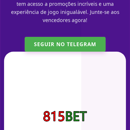
tem acesso a promoções incríveis e uma
experiência de jogo inigualável. Junte-se aos
vencedores agora!
SEGUIR NO TELEGRAM