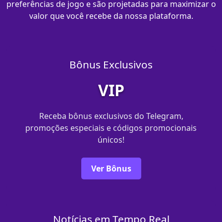
preferências de jogo e são projetadas para maximizar o
valor que você recebe da nossa plataforma.
Bônus Exclusivos
VIP
Receba bônus exclusivos do Telegram,
promoções especiais e códigos promocionais
únicos!
Ver Bônus
Notícias em Tempo Real