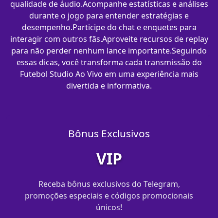
qualidade de áudio.Acompanhe estatísticas e análises
durante o jogo para entender estratégias e
desempenho.Participe do chat e enquetes para
interagir com outros fãs.Aproveite recursos de replay
para não perder nenhum lance importante.Seguindo
essas dicas, você transforma cada transmissão do
Futebol Studio Ao Vivo em uma experiência mais
divertida e informativa.
Bônus Exclusivos
VIP
Receba bônus exclusivos do Telegram,
promoções especiais e códigos promocionais
únicos!