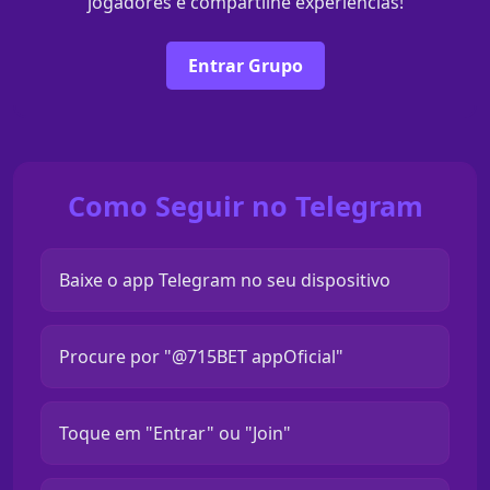
jogadores e compartilhe experiências!
Entrar Grupo
Como Seguir no Telegram
Baixe o app Telegram no seu dispositivo
Procure por "@715BET appOficial"
Toque em "Entrar" ou "Join"