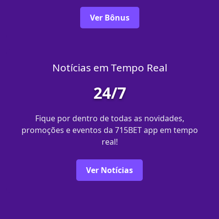
Ver Bônus
Notícias em Tempo Real
24/7
Fique por dentro de todas as novidades,
promoções e eventos da 715BET app em tempo
real!
Ver Notícias