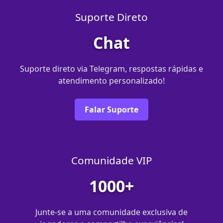
Suporte Direto
Chat
Suporte direto via Telegram, respostas rápidas e
atendimento personalizado!
Falar Suporte
Comunidade VIP
1000+
Junte-se a uma comunidade exclusiva de