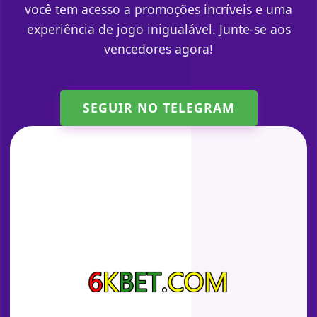
você tem acesso a promoções incríveis e uma
experiência de jogo inigualável. Junte-se aos
vencedores agora!
SEGUIR NO TELEGRAM