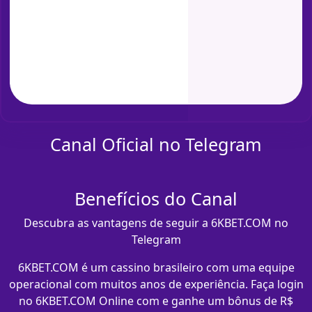
Canal Oficial no Telegram
Benefícios do Canal
Descubra as vantagens de seguir a 6KBET.COM no
Telegram
6KBET.COM é um cassino brasileiro com uma equipe
operacional com muitos anos de experiência. Faça login
no 6KBET.COM Online com e ganhe um bônus de R$