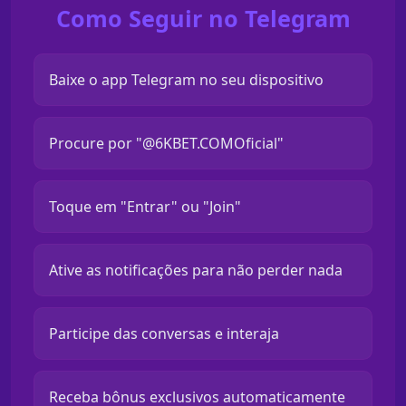
Como Seguir no Telegram
Baixe o app Telegram no seu dispositivo
Procure por "@6KBET.COMOficial"
Toque em "Entrar" ou "Join"
Ative as notificações para não perder nada
Participe das conversas e interaja
Receba bônus exclusivos automaticamente