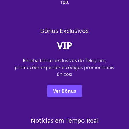
100.
Bônus Exclusivos
VIP
Receba bônus exclusivos do Telegram,
promoções especiais e códigos promocionais
únicos!
Ver Bônus
Notícias em Tempo Real