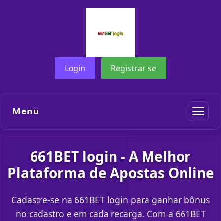
Login
Registrar-se
Menu
661BET login - A Melhor
Plataforma de Apostas Online
Cadastre-se na 661BET login para ganhar bônus
no cadastro e em cada recarga. Com a 661BET