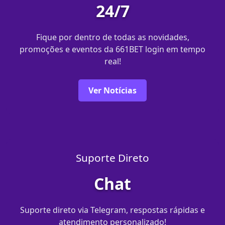
24/7
Fique por dentro de todas as novidades,
promoções e eventos da 661BET login em tempo
real!
Ver Notícias
Suporte Direto
Chat
Suporte direto via Telegram, respostas rápidas e
atendimento personalizado!