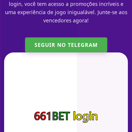
login, você tem acesso a promoções incríveis e
uma experiência de jogo inigualável. Junte-se aos
vencedores agora!
SEGUIR NO TELEGRAM