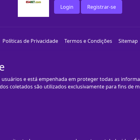
Login
Registrar-se
Políticas de Privacidade
Termos e Condições
Sitemap
de
us usuários e está empenhada em proteger todas as informa
os coletados são utilizados exclusivamente para fins de m