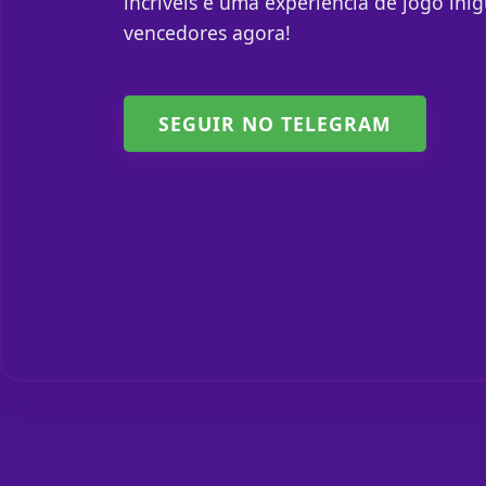
incríveis e uma experiência de jogo inig
vencedores agora!
SEGUIR NO TELEGRAM