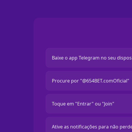
Baixe o app Telegram no seu disposi
Procure por "@654BET.comOficial"
Toque em "Entrar" ou "Join"
Ative as notificações para não perd