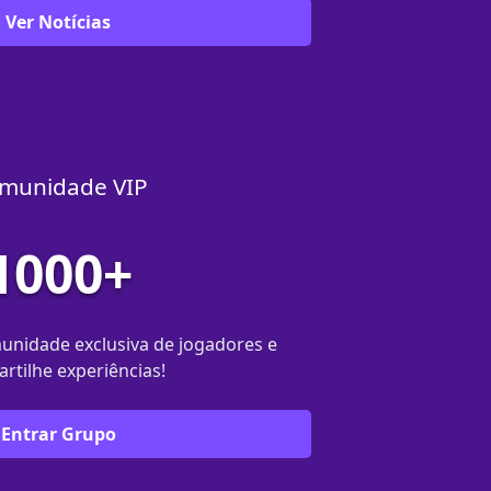
Ver Notícias
munidade VIP
1000+
unidade exclusiva de jogadores e
rtilhe experiências!
Entrar Grupo