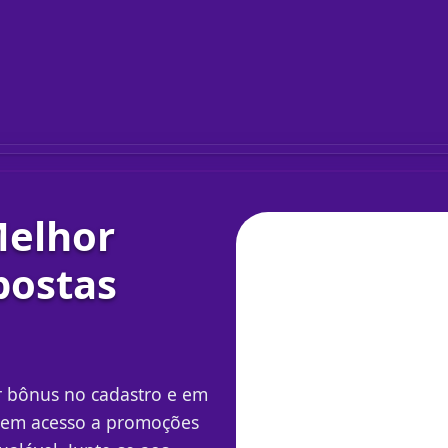
Melhor
postas
r bônus no cadastro e em
 tem acesso a promoções