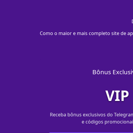
Como o maior e mais completo site de ap
Bônus Exclusi
VIP
Receba bônus exclusivos do Telegra
e códigos promocionai