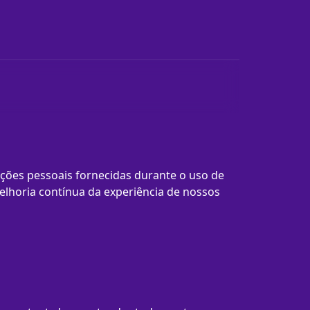
ções pessoais fornecidas durante o uso de
elhoria contínua da experiência de nossos