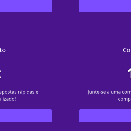
to
Co
t
espostas rápidas e
Junte-se a uma com
lizado!
compa
e