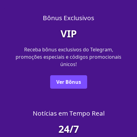
Bônus Exclusivos
VIP
Receba bônus exclusivos do Telegram,
promoções especiais e códigos promocionais
únicos!
Ver Bônus
Notícias em Tempo Real
24/7