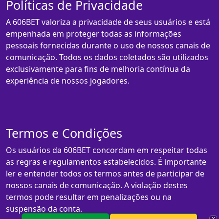
Políticas de Privacidade
A 606BET valoriza a privacidade de seus usuários e está
empenhada em proteger todas as informações
pessoais fornecidas durante o uso de nossos canais de
comunicação. Todos os dados coletados são utilizados
exclusivamente para fins de melhoria contínua da
experiência de nossos jogadores.
Termos e Condições
Os usuários da 606BET concordam em respeitar todas
as regras e regulamentos estabelecidos. É importante
ler e entender todos os termos antes de participar de
nossos canais de comunicação. A violação destes
termos pode resultar em penalizações ou na
suspensão da conta.