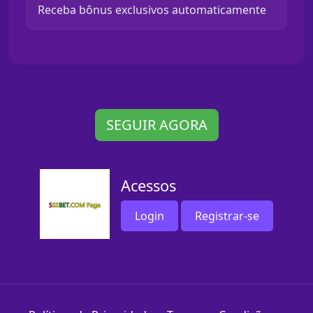
Receba bônus exclusivos automaticamente
SEGUIR AGORA
Acessos
Login
Registrar-se