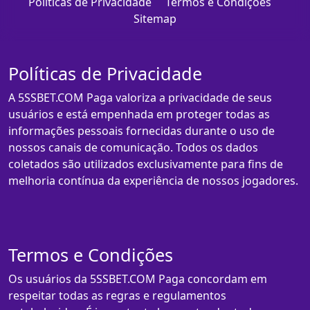
Políticas de Privacidade
Termos e Condições
Sitemap
Políticas de Privacidade
A 5SSBET.COM Paga valoriza a privacidade de seus
usuários e está empenhada em proteger todas as
informações pessoais fornecidas durante o uso de
nossos canais de comunicação. Todos os dados
coletados são utilizados exclusivamente para fins de
melhoria contínua da experiência de nossos jogadores.
Termos e Condições
Os usuários da 5SSBET.COM Paga concordam em
respeitar todas as regras e regulamentos