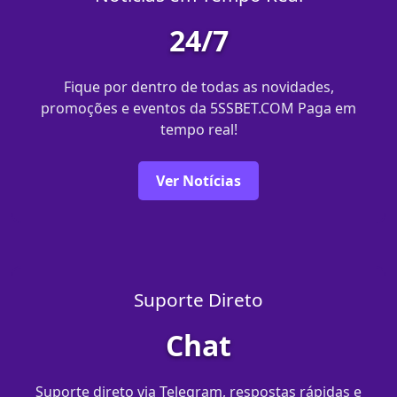
24/7
Fique por dentro de todas as novidades,
promoções e eventos da 5SSBET.COM Paga em
tempo real!
Ver Notícias
Suporte Direto
Chat
Suporte direto via Telegram, respostas rápidas e