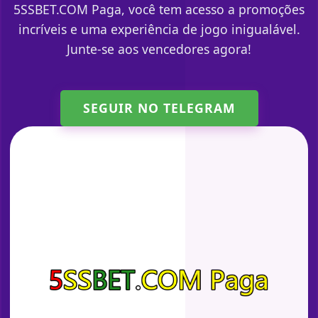
5SSBET.COM Paga, você tem acesso a promoções
incríveis e uma experiência de jogo inigualável.
Junte-se aos vencedores agora!
SEGUIR NO TELEGRAM