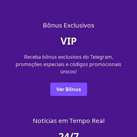
Bônus Exclusivos
VIP
Receba bônus exclusivos do Telegram,
promoções especiais e códigos promocionais
únicos!
Ver Bônus
Notícias em Tempo Real
24/7