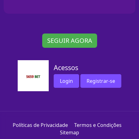
SEGUIR AGORA
Acessos
Login
Registrar-se
Políticas de Privacidade
Termos e Condições
Sitemap