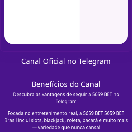
Canal Oficial no Telegram
Benefícios do Canal
Descubra as vantagens de seguir a 5659 BET no
Telegram
Focada no entretenimento real, a 5659 BET 5659 BET
Brasil inclui slots, blackjack, roleta, bacará e muito mais
— variedade que nunca cansa!