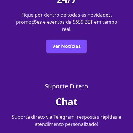
Fique por dentro de todas as novidades,
promoções e eventos da 5659 BET em tempo
real!
Ver Notícias
Suporte Direto
Chat
Suporte direto via Telegram, respostas rápidas e
atendimento personalizado!