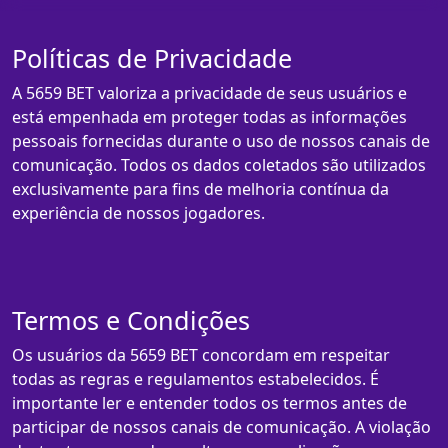
Políticas de Privacidade
A 5659 BET valoriza a privacidade de seus usuários e
está empenhada em proteger todas as informações
pessoais fornecidas durante o uso de nossos canais de
comunicação. Todos os dados coletados são utilizados
exclusivamente para fins de melhoria contínua da
experiência de nossos jogadores.
Termos e Condições
Os usuários da 5659 BET concordam em respeitar
todas as regras e regulamentos estabelecidos. É
importante ler e entender todos os termos antes de
participar de nossos canais de comunicação. A violação