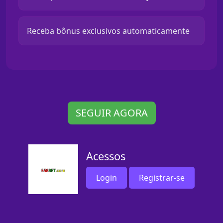
Receba bônus exclusivos automaticamente
SEGUIR AGORA
Acessos
Login
Registrar-se