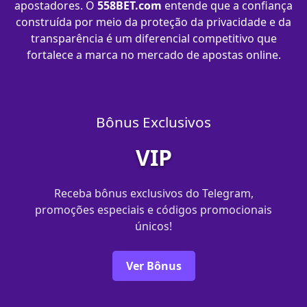
apostadores. O
558BET.com
entende que a confiança
construída por meio da proteção da privacidade e da
transparência é um diferencial competitivo que
fortalece a marca no mercado de apostas online.
Bônus Exclusivos
VIP
Receba bônus exclusivos do Telegram,
promoções especiais e códigos promocionais
únicos!
Ver Bônus