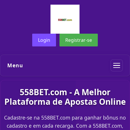
Login
Registrar-se
Menu
558BET.com - A Melhor
Plataforma de Apostas Online
Cadastre-se na 558BET.com para ganhar bônus no
cadastro e em cada recarga. Com a 558BET.com,