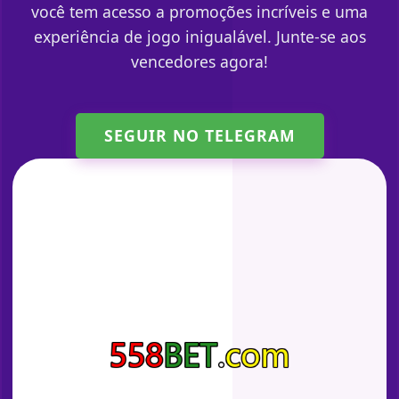
você tem acesso a promoções incríveis e uma
experiência de jogo inigualável. Junte-se aos
vencedores agora!
SEGUIR NO TELEGRAM