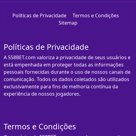
Políticas de Privacidade
Termos e Condições
Sitemap
Políticas de Privacidade
A 558BET.com valoriza a privacidade de seus usuários e
está empenhada em proteger todas as informações
pessoais fornecidas durante o uso de nossos canais de
comunicação. Todos os dados coletados são utilizados
exclusivamente para fins de melhoria contínua da
experiência de nossos jogadores.
Termos e Condições