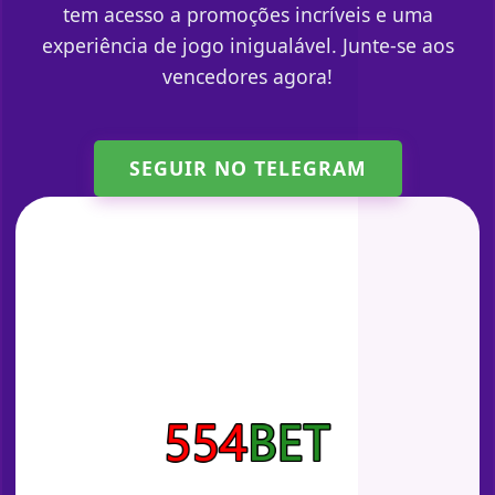
tem acesso a promoções incríveis e uma
experiência de jogo inigualável. Junte-se aos
vencedores agora!
SEGUIR NO TELEGRAM