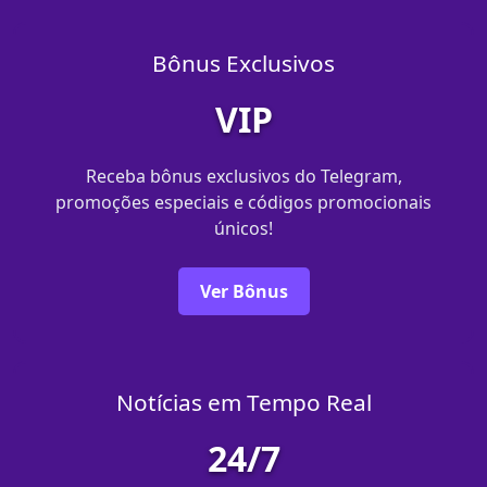
Bônus Exclusivos
VIP
Receba bônus exclusivos do Telegram,
promoções especiais e códigos promocionais
únicos!
Ver Bônus
Notícias em Tempo Real
24/7