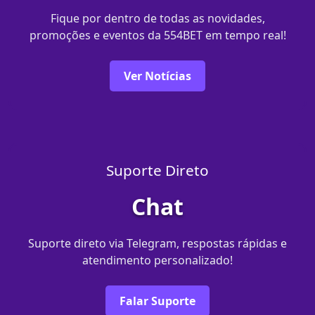
Fique por dentro de todas as novidades,
promoções e eventos da 554BET em tempo real!
Ver Notícias
Suporte Direto
Chat
Suporte direto via Telegram, respostas rápidas e
atendimento personalizado!
Falar Suporte