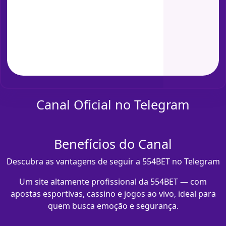
Canal Oficial no Telegram
Benefícios do Canal
Descubra as vantagens de seguir a 554BET no Telegram
Um site altamente profissional da 554BET — com
apostas esportivas, cassino e jogos ao vivo, ideal para
quem busca emoção e segurança.