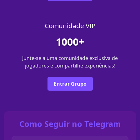
Comunidade VIP
1000+
Junte-se a uma comunidade exclusiva de
jogadores e compartilhe experiências!
Entrar Grupo
Como Seguir no Telegram