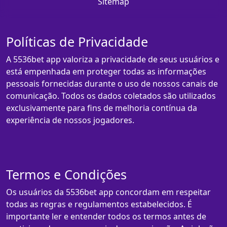
Sitemap
Políticas de Privacidade
A 5536bet app valoriza a privacidade de seus usuários e
está empenhada em proteger todas as informações
pessoais fornecidas durante o uso de nossos canais de
comunicação. Todos os dados coletados são utilizados
exclusivamente para fins de melhoria contínua da
experiência de nossos jogadores.
Termos e Condições
Os usuários da 5536bet app concordam em respeitar
todas as regras e regulamentos estabelecidos. É
importante ler e entender todos os termos antes de