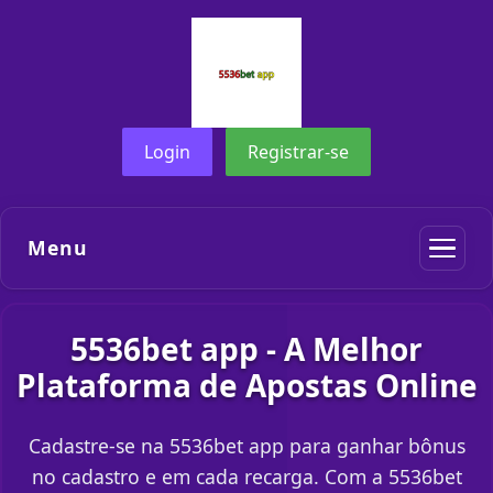
Login
Registrar-se
Menu
5536bet app - A Melhor
Plataforma de Apostas Online
Cadastre-se na 5536bet app para ganhar bônus
no cadastro e em cada recarga. Com a 5536bet