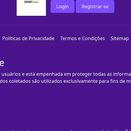
Login
Registrar-se
Políticas de Privacidade
Termos e Condições
Sitemap
de
us usuários e está empenhada em proteger todas as informa
os coletados são utilizados exclusivamente para fins de m