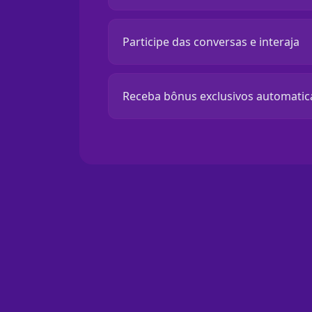
Participe das conversas e interaja
Receba bônus exclusivos automati