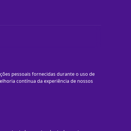
ções pessoais fornecidas durante o uso de
elhoria contínua da experiência de nossos