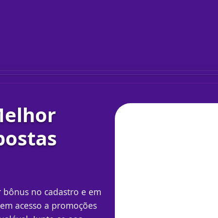
Melhor
postas
r bônus no cadastro e em
 tem acesso a promoções