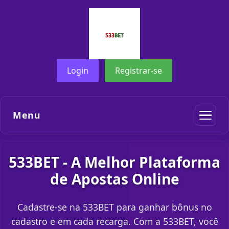
Login
Registrar-se
Menu
533BET - A Melhor Plataforma
de Apostas Online
Cadastre-se na 533BET para ganhar bônus no
cadastro e em cada recarga. Com a 533BET, você