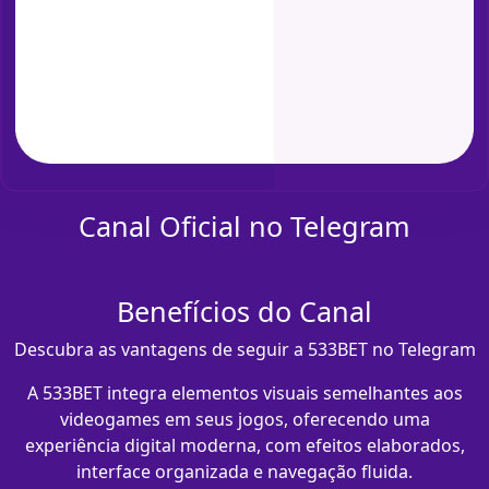
Canal Oficial no Telegram
Benefícios do Canal
Descubra as vantagens de seguir a 533BET no Telegram
A 533BET integra elementos visuais semelhantes aos
videogames em seus jogos, oferecendo uma
experiência digital moderna, com efeitos elaborados,
interface organizada e navegação fluida.