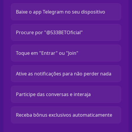
Baixe o app Telegram no seu dispositivo
Procure por "@533BETOficial"
Toque em "Entrar" ou "Join"
Ative as notificações para não perder nada
Participe das conversas e interaja
Receba bônus exclusivos automaticamente