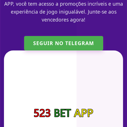
APP, você tem acesso a promoções incríveis e uma
experiência de jogo inigualável. Junte-se aos
vencedores agora!
SEGUIR NO TELEGRAM