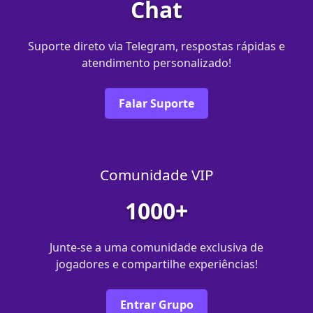
Chat
Suporte direto via Telegram, respostas rápidas e
atendimento personalizado!
Falar Suporte
Comunidade VIP
1000+
Junte-se a uma comunidade exclusiva de
jogadores e compartilhe experiências!
Entrar Grupo