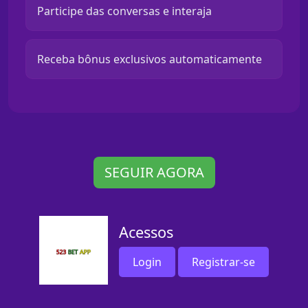
Participe das conversas e interaja
Receba bônus exclusivos automaticamente
SEGUIR AGORA
Acessos
Login
Registrar-se