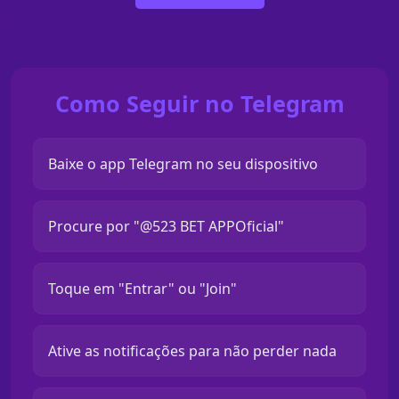
Como Seguir no Telegram
Baixe o app Telegram no seu dispositivo
Procure por "@523 BET APPOficial"
Toque em "Entrar" ou "Join"
Ative as notificações para não perder nada