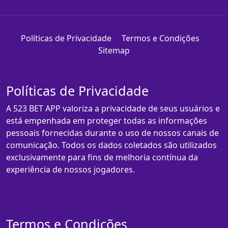
Políticas de Privacidade
Termos e Condições
Sitemap
Políticas de Privacidade
A 523 BET APP valoriza a privacidade de seus usuários e
está empenhada em proteger todas as informações
pessoais fornecidas durante o uso de nossos canais de
comunicação. Todos os dados coletados são utilizados
exclusivamente para fins de melhoria contínua da
experiência de nossos jogadores.
Termos e Condições