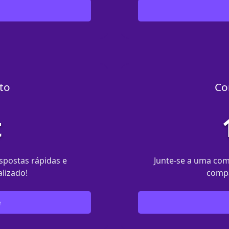
to
Co
t
espostas rápidas e
Junte-se a uma com
lizado!
compa
e