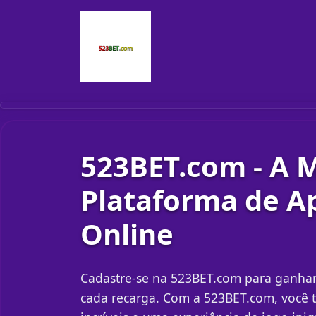
523BET.com - A 
Plataforma de A
Online
Cadastre-se na 523BET.com para ganha
cada recarga. Com a 523BET.com, você