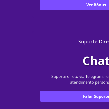
Ver Bônus
Suporte Dire
Cha
Suporte direto via Telegram, r
atendimento persona
Falar Suport