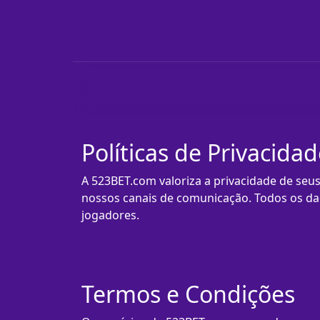
Políticas de Privacida
A 523BET.com valoriza a privacidade de se
nossos canais de comunicação. Todos os dad
jogadores.
Termos e Condições