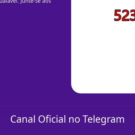
ualável. Junte-se aos
Canal Oficial no Telegram