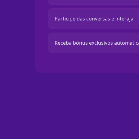
Participe das conversas e interaja
Receba bônus exclusivos automati