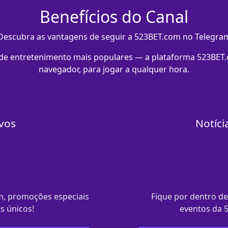
Benefícios do Canal
Descubra as vantagens de seguir a 523BET.com no Telegra
e entretenimento mais populares — a plataforma 523BET.co
navegador, para jogar a qualquer hora.
vos
Notíci
m, promoções especiais
Fique por dentro d
s únicos!
eventos da 