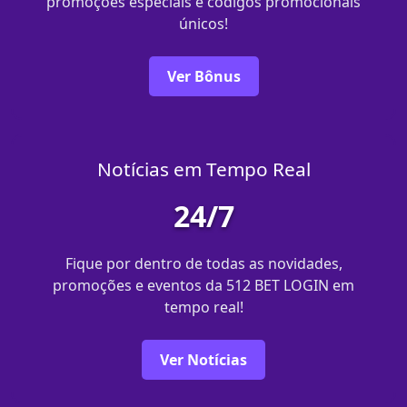
promoções especiais e códigos promocionais
únicos!
Ver Bônus
Notícias em Tempo Real
24/7
Fique por dentro de todas as novidades,
promoções e eventos da 512 BET LOGIN em
tempo real!
Ver Notícias