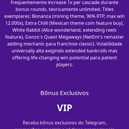
frequentemente increase 1x per cascade durante
bonus rounds, teoricamente unlimited. Titles
exemplares: Bonanza (mining theme, 96% RTP, max win
12.000x), Extra Chilli (Mexican theme com feature buy),
White Rabbit (Alice wonderland, extending reels
feature), Gonzo's Quest Megaways (NetEnt's remaster
adding mechanic para franchise classic). Volatilidade
universally alta exigindo extended bankrolls mas
offering life-changing win potential para patient
players.
Bônus Exclusivos
VIP
Receba bônus exclusivos do Telegram,