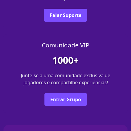
Falar Suporte
Comunidade VIP
1000+
Junte-se a uma comunidade exclusiva de
jogadores e compartilhe experiências!
Entrar Grupo