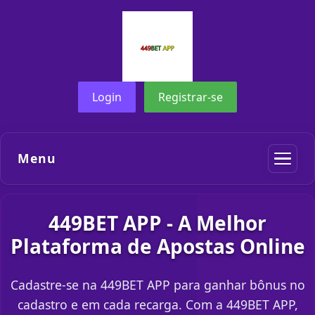
Login
Registrar-se
Menu
449BET APP - A Melhor
Plataforma de Apostas Online
Cadastre-se na 449BET APP para ganhar bônus no
cadastro e em cada recarga. Com a 449BET APP,