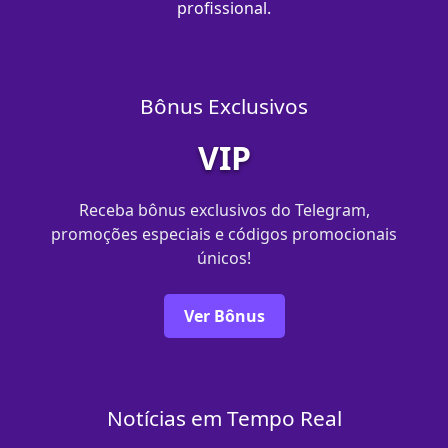
profissional.
Bônus Exclusivos
VIP
Receba bônus exclusivos do Telegram,
promoções especiais e códigos promocionais
únicos!
Ver Bônus
Notícias em Tempo Real