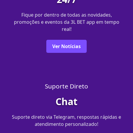
Fique por dentro de todas as novidades,
promoções e eventos da 3L BET app em tempo
real!
Ver Notícias
Suporte Direto
Chat
Suporte direto via Telegram, respostas rápidas e
atendimento personalizado!