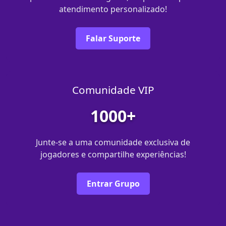
atendimento personalizado!
Falar Suporte
Comunidade VIP
1000+
Junte-se a uma comunidade exclusiva de
jogadores e compartilhe experiências!
Entrar Grupo