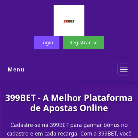
Login
Registrar-se
Menu
399BET - A Melhor Plataforma
de Apostas Online
Cadastre-se na 399BET para ganhar bônus no
cadastro e em cada recarga. Com a 399BET, você