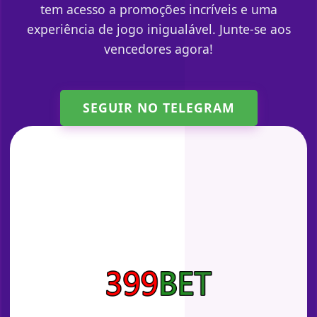
tem acesso a promoções incríveis e uma
experiência de jogo inigualável. Junte-se aos
vencedores agora!
SEGUIR NO TELEGRAM