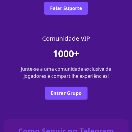
Falar Suporte
Comunidade VIP
1000+
Junte-se a uma comunidade exclusiva de
jogadores e compartilhe experiências!
Entrar Grupo
Como Seguir no Telegram