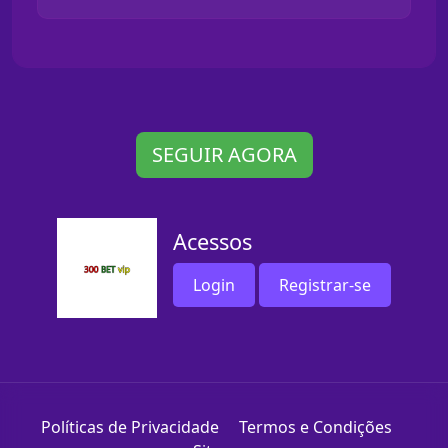
SEGUIR AGORA
Acessos
Login
Registrar-se
Políticas de Privacidade
Termos e Condições