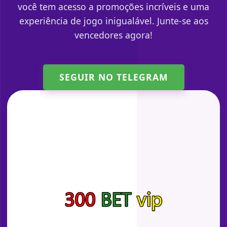
você tem acesso a promoções incríveis e uma
experiência de jogo inigualável. Junte-se aos
vencedores agora!
SEGUIR NO TELEGRAM