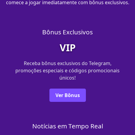
comece a jogar imediatamente com bônus exclusivos.
Bônus Exclusivos
VIP
Receba bônus exclusivos do Telegram,
promoções especiais e códigos promocionais
únicos!
Ver Bônus
Notícias em Tempo Real