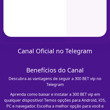
Canal Oficial no Telegram
Benefícios do Canal
Descubra as vantagens de seguir a 300 BET vip no
Telegram
Aprenda como baixar e instalar a 300 BET vip em
qualquer dispositivo! Temos opções para Android, iOS,
PC e navegador. Escolha a melhor opção para você e