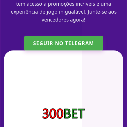
tem acesso a promoções incríveis e uma
experiência de jogo inigualável. Junte-se aos
vencedores agora!
SEGUIR NO TELEGRAM