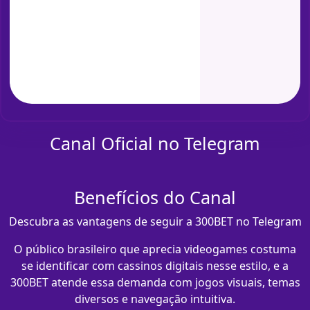
Canal Oficial no Telegram
Benefícios do Canal
Descubra as vantagens de seguir a 300BET no Telegram
O público brasileiro que aprecia videogames costuma
se identificar com cassinos digitais nesse estilo, e a
300BET atende essa demanda com jogos visuais, temas
diversos e navegação intuitiva.