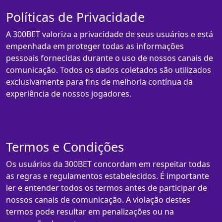
Políticas de Privacidade
A 300BET valoriza a privacidade de seus usuários e está
empenhada em proteger todas as informações
pessoais fornecidas durante o uso de nossos canais de
comunicação. Todos os dados coletados são utilizados
exclusivamente para fins de melhoria contínua da
experiência de nossos jogadores.
Termos e Condições
Os usuários da 300BET concordam em respeitar todas
as regras e regulamentos estabelecidos. É importante
ler e entender todos os termos antes de participar de
nossos canais de comunicação. A violação destes
termos pode resultar em penalizações ou na