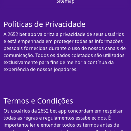
Sitemap
Políticas de Privacidade
A 2652 bet app valoriza a privacidade de seus usuários
e está empenhada em proteger todas as informações
pessoais fornecidas durante o uso de nossos canais de
comunicação. Todos os dados coletados são utilizados
exclusivamente para fins de melhoria contínua da
experiência de nossos jogadores.
Termos e Condições
Os usuários da 2652 bet app concordam em respeitar
todas as regras e regulamentos estabelecidos. É
importante ler e entender todos os termos antes de