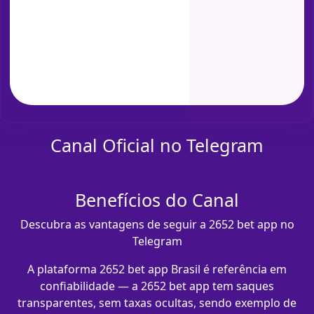
Canal Oficial no Telegram
Benefícios do Canal
Descubra as vantagens de seguir a 2652 bet app no
Telegram
A plataforma 2652 bet app Brasil é referência em
confiabilidade — a 2652 bet app tem saques
transparentes, sem taxas ocultas, sendo exemplo de