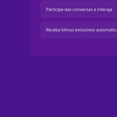
Participe das conversas e interaja
Receba bônus exclusivos automati