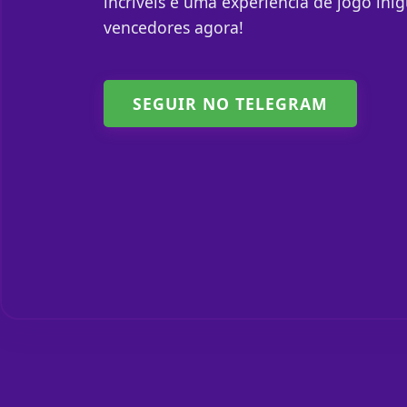
incríveis e uma experiência de jogo inig
vencedores agora!
SEGUIR NO TELEGRAM