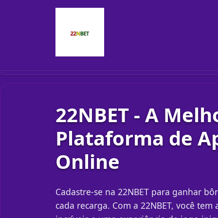
22NBET - A Melh
Plataforma de A
Online
Cadastre-se na 22NBET para ganhar bô
cada recarga. Com a 22NBET, você tem 