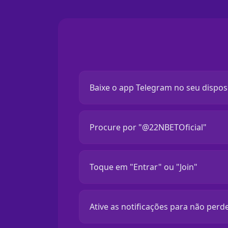
Baixe o app Telegram no seu disposi
Procure por "@22NBETOficial"
Toque em "Entrar" ou "Join"
Ative as notificações para não perd