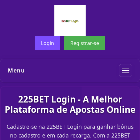
Login
Registrar-se
Menu
225BET Login - A Melhor
Plataforma de Apostas Online
Cadastre-se na 225BET Login para ganhar bônus
no cadastro e em cada recarga. Com a 225BET