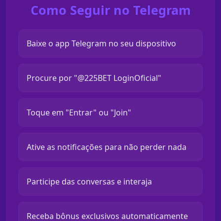
Como Seguir no Telegram
Baixe o app Telegram no seu dispositivo
Procure por "@225BET LoginOficial"
Toque em "Entrar" ou "Join"
Ative as notificações para não perder nada
Participe das conversas e interaja
Receba bônus exclusivos automaticamente