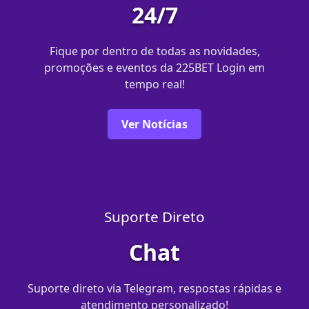
24/7
Fique por dentro de todas as novidades,
promoções e eventos da 225BET Login em
tempo real!
Ver Notícias
Suporte Direto
Chat
Suporte direto via Telegram, respostas rápidas e
atendimento personalizado!