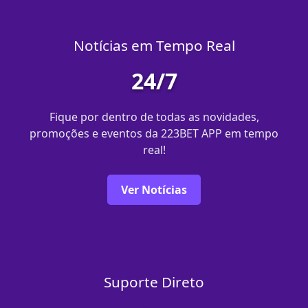
Notícias em Tempo Real
24/7
Fique por dentro de todas as novidades,
promoções e eventos da 223BET APP em tempo
real!
Ver Notícias
Suporte Direto