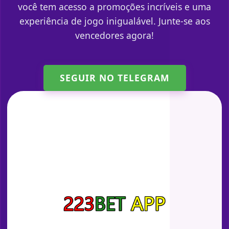
você tem acesso a promoções incríveis e uma
experiência de jogo inigualável. Junte-se aos
vencedores agora!
SEGUIR NO TELEGRAM