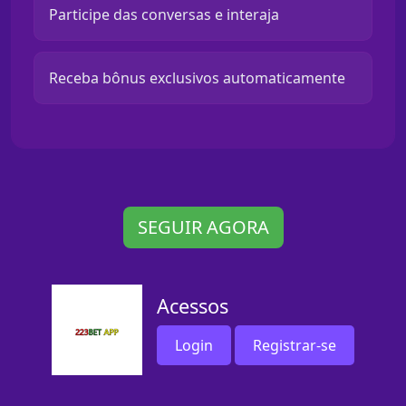
Participe das conversas e interaja
Receba bônus exclusivos automaticamente
SEGUIR AGORA
Acessos
Login
Registrar-se