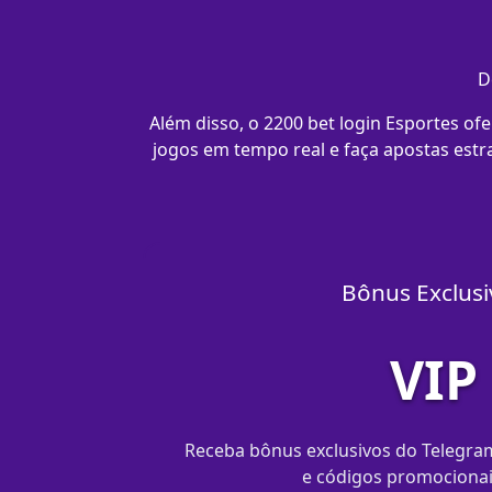
D
Além disso, o 2200 bet login Esportes o
jogos em tempo real e faça apostas estr
Bônus Exclusi
VIP
Receba bônus exclusivos do Telegra
e códigos promocionai