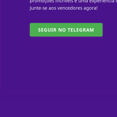
promoções incríveis e uma experiência d
Junte-se aos vencedores agora!
SEGUIR NO TELEGRAM