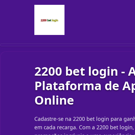
2200 bet login -
Plataforma de A
Online
Cadastre-se na 2200 bet login para gan
em cada recarga. Com a 2200 bet login,