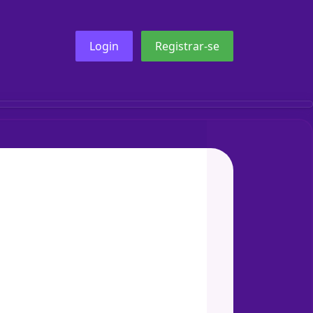
Login
Registrar-se