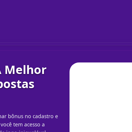
 A Melhor
postas
har bônus no cadastro e
 você tem acesso a