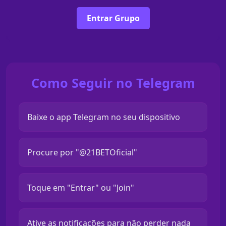
Entrar Grupo
Como Seguir no Telegram
Baixe o app Telegram no seu dispositivo
Procure por "@21BETOficial"
Toque em "Entrar" ou "Join"
Ative as notificações para não perder nada