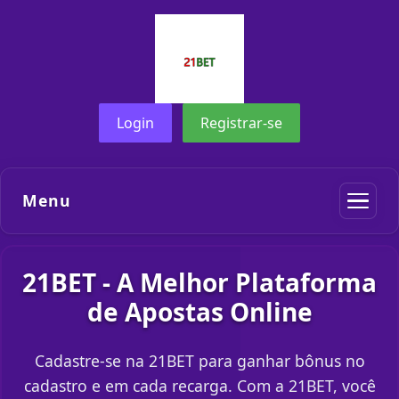
Login
Registrar-se
Menu
21BET - A Melhor Plataforma
de Apostas Online
Cadastre-se na 21BET para ganhar bônus no
cadastro e em cada recarga. Com a 21BET, você