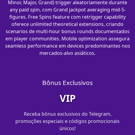
Minor, Major, Grand) trigger aleatoriamente durante
any paid spin, com Grand jackpot averaging mid-5-
figures. Free Spins feature com retrigger capability
oferece unlimited theoretical extensions, criando
scenarios de multi-hour bonus rounds documentados
em player communities. Mobile optimization assegura
seamless performance em devices predominantes nos
mercados-alvo asiáticos.
Bônus Exclusivos
VIP
Receba bônus exclusivos do Telegram,
promoções especiais e códigos promocionais
únicos!