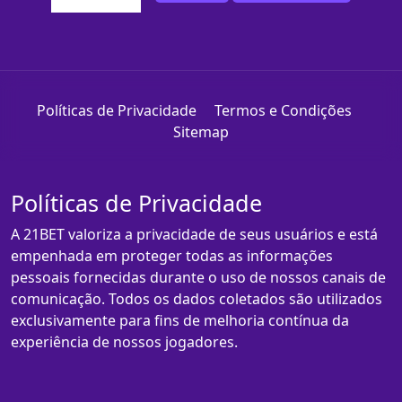
Políticas de Privacidade
Termos e Condições
Sitemap
Políticas de Privacidade
A 21BET valoriza a privacidade de seus usuários e está
empenhada em proteger todas as informações
pessoais fornecidas durante o uso de nossos canais de
comunicação. Todos os dados coletados são utilizados
exclusivamente para fins de melhoria contínua da
experiência de nossos jogadores.