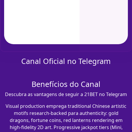
Canal Oficial no Telegram
Benefícios do Canal
Descubra as vantagens de seguir a 21BET no Telegram
Visual production emprega traditional Chinese artistic
motifs research-backed para authenticity: gold
dragons, fortune coins, red lanterns rendering em
high-fidelity 2D art. Progressive jackpot tiers (Mini,