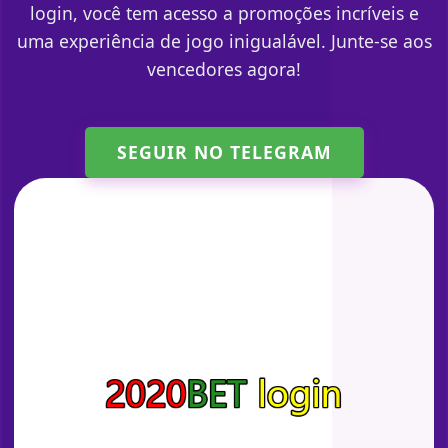
login, você tem acesso a promoções incríveis e
uma experiência de jogo inigualável. Junte-se aos
vencedores agora!
SEGUIR NO TELEGRAM