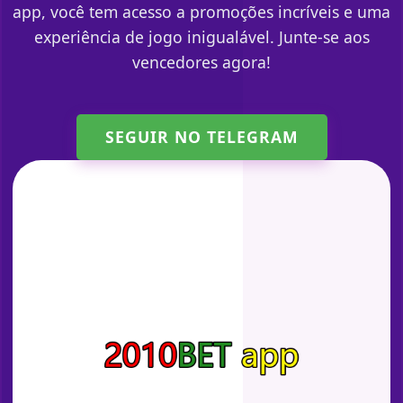
app, você tem acesso a promoções incríveis e uma
experiência de jogo inigualável. Junte-se aos
vencedores agora!
SEGUIR NO TELEGRAM