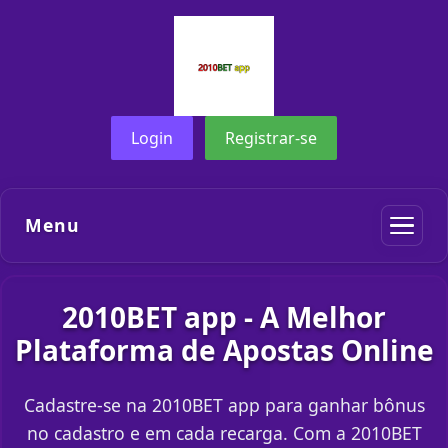
Login
Registrar-se
Menu
2010BET app - A Melhor
Plataforma de Apostas Online
Cadastre-se na 2010BET app para ganhar bônus
no cadastro e em cada recarga. Com a 2010BET