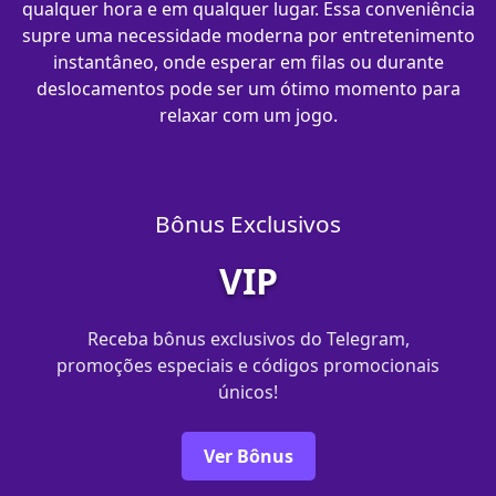
qualquer hora e em qualquer lugar. Essa conveniência
supre uma necessidade moderna por entretenimento
instantâneo, onde esperar em filas ou durante
deslocamentos pode ser um ótimo momento para
relaxar com um jogo.
Bônus Exclusivos
VIP
Receba bônus exclusivos do Telegram,
promoções especiais e códigos promocionais
únicos!
Ver Bônus