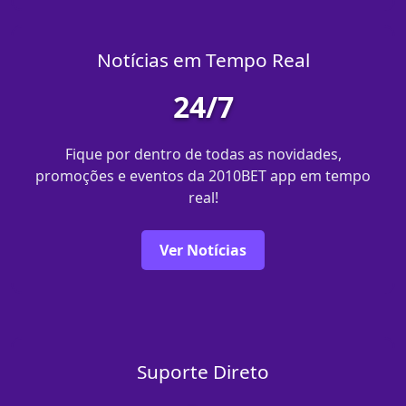
Notícias em Tempo Real
24/7
Fique por dentro de todas as novidades,
promoções e eventos da 2010BET app em tempo
real!
Ver Notícias
Suporte Direto