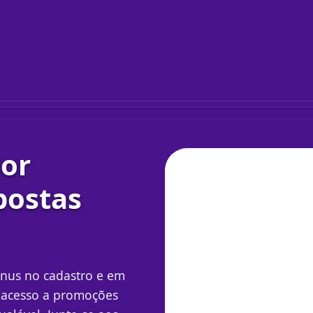
hor
postas
nus no cadastro e em
 acesso a promoções