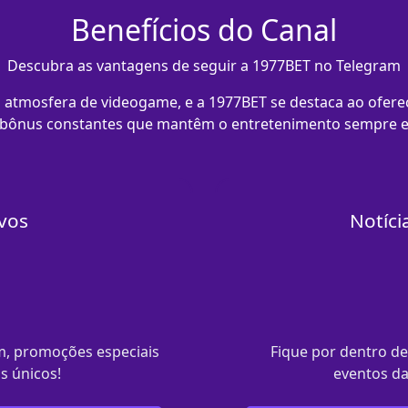
Benefícios do Canal
Descubra as vantagens de seguir a 1977BET no Telegram
atmosfera de videogame, e a 1977BET se destaca ao oferec
e bônus constantes que mantêm o entretenimento sempre 
vos
Notíci
m, promoções especiais
Fique por dentro d
s únicos!
eventos da