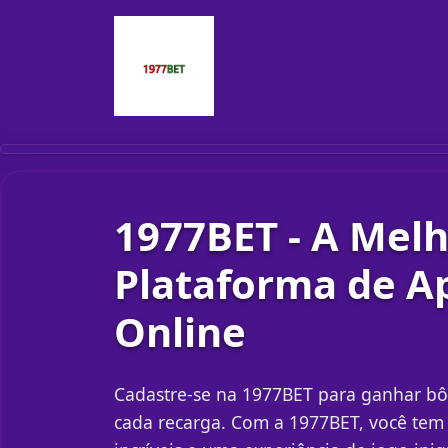
1977BET - A Mel
Plataforma de A
Online
Cadastre-se na 1977BET para ganhar bô
cada recarga. Com a 1977BET, você tem