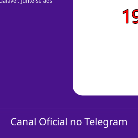
ualável. Junte-se aos
Canal Oficial no Telegram