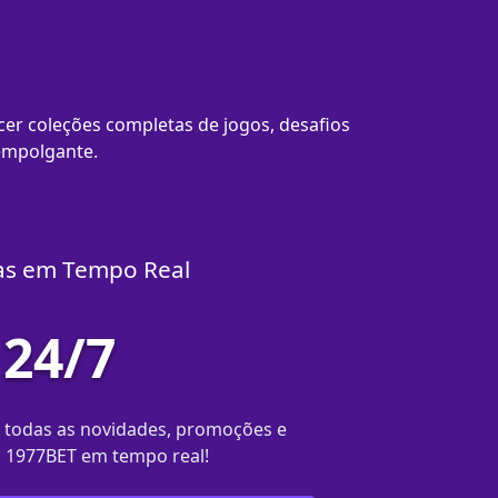
er coleções completas de jogos, desafios
empolgante.
as em Tempo Real
24/7
e todas as novidades, promoções e
 1977BET em tempo real!