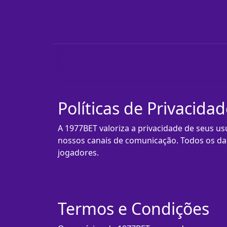
Políticas de Privacida
A 1977BET valoriza a privacidade de seus u
nossos canais de comunicação. Todos os dad
jogadores.
Termos e Condições