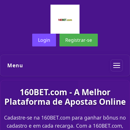
Login
Registrar-se
Menu
160BET.com - A Melhor
Plataforma de Apostas Online
Cadastre-se na 160BET.com para ganhar bônus no
cadastro e em cada recarga. Com a 160BET.com,