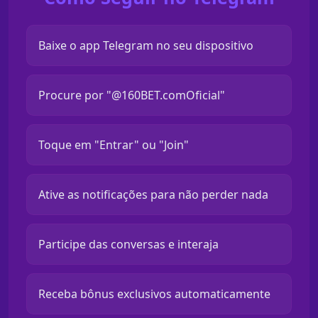
Baixe o app Telegram no seu dispositivo
Procure por "@160BET.comOficial"
Toque em "Entrar" ou "Join"
Ative as notificações para não perder nada
Participe das conversas e interaja
Receba bônus exclusivos automaticamente