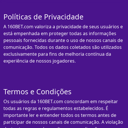
Políticas de Privacidade
A 160BET.com valoriza a privacidade de seus usuários e
está empenhada em proteger todas as informações
pessoais fornecidas durante o uso de nossos canais de
comunicação. Todos os dados coletados são utilizados
exclusivamente para fins de melhoria contínua da
experiência de nossos jogadores.
Termos e Condições
Os usuários da 160BET.com concordam em respeitar
todas as regras e regulamentos estabelecidos. É
importante ler e entender todos os termos antes de
participar de nossos canais de comunicação. A violação